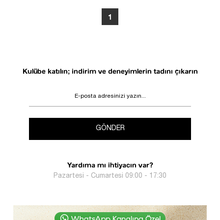
1
Kulübe katılın; indirim ve deneyimlerin tadını çıkarın
GÖNDER
Yardıma mı ihtiyacın var?
Pazartesi - Cumartesi 09:00 - 17:30