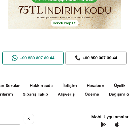
+90 850 307 39 44
+90 850 307 39 44
an Sorular
Hakkımızda
İletişim
Hesabım
Üyelik
rilerim
Sipariş Takip
Alışveriş
Ödeme
Değişim &
Sosyal Medya
Mobil Uygulamalar
✕