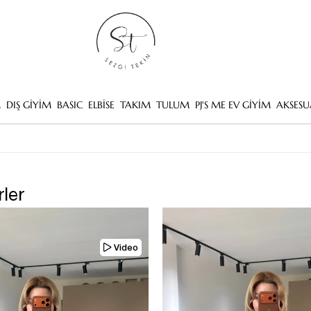
M
DIŞ GİYİM
BASIC
ELBİSE
TAKIM
TULUM
PJ'S ME EV GİYİM
AKSESU
rler
Video