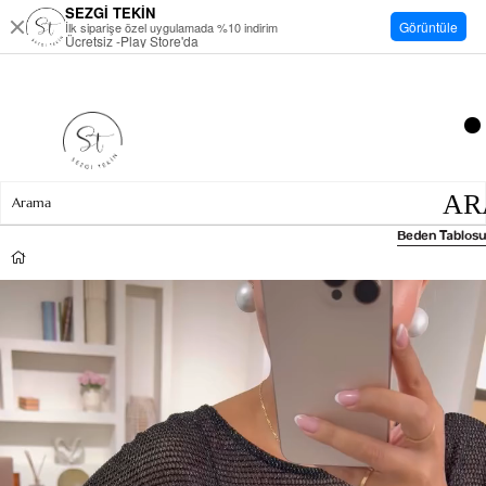
SEZGİ TEKİN
Görüntüle
İlk siparişe özel uygulamada %10 indirim
Ücretsiz -Play Store'da
Beden Tablosu