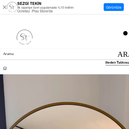
SEZGİ TEKİN
Görüntüle
İlk siparişe özel uygulamada %10 indirim
Ücretsiz -Play Store'da
Beden Tablosu