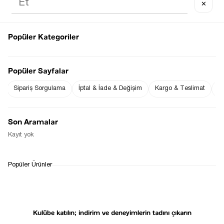
✕
Popüler Kategoriler
Sezgi Hanım ın beden ölçüleri tablodaki gibi olup tanıtımda
kullanılan S (Small) Bedendir.
Ürün Boyu : 111 cm ( +/- 2 cm )
Ürün Ölçüleri :
Bel : 34 ( +/- 2 cm )
Popüler Sayfalar
Basen : 56 ( +/- 2 cm )
Sipariş Sorgulama
İptal & İade & Değişim
Kargo & Teslimat
Sı
Fiyat Düşünce
Gelince Haber Ver
Haber Ver
Son Aramalar
Stoğa Gelince Haber Ver
Kayıt yok
WHATSAPP
TESLİMAT
İADE&DEĞİŞİM
Popüler Ürünler
DESTEK
SÜRECİ
Kulübe katılın; indirim ve deneyimlerin tadını çıkarın