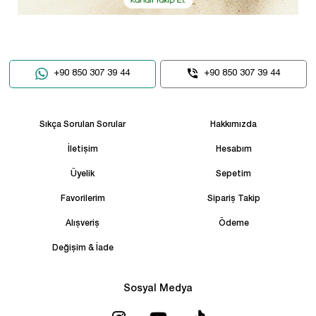
+90 850 307 39 44
+90 850 307 39 44
Sıkça Sorulan Sorular
Hakkımızda
İletişim
Hesabım
Üyelik
Sepetim
Favorilerim
Sipariş Takip
Alışveriş
Ödeme
Değişim & İade
Sosyal Medya