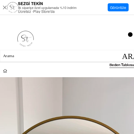
SEZGİ TEKİN
Görüntüle
İlk siparişe özel uygulamada %10 indirim
Ücretsiz -Play Store'da
Beden Tablosu