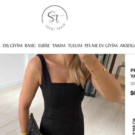
M
DIŞ GİYİM
BASIC
ELBİSE
TAKIM
TULUM
PJ'S ME EV GİYİM
AKSESU
P
Y
(E
$