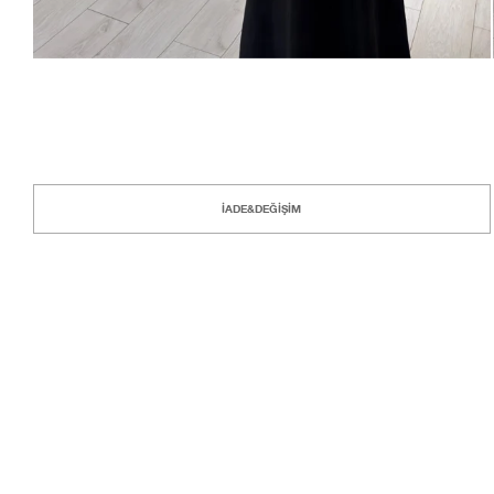
İADE&DEĞİŞİM