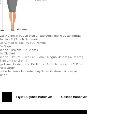
zgi Hanım ın beden ölçüleri tablodaki gibi olup tanıtımda
llanılan S (Small) Bedendir.
ün Kumaş Bilgisi : % 100 Pamuk
ün Boyu ;
beden : 126 cm ( +/- 2 cm )
ün Ölçüleri;
beden : Omuz: 30 cm ( +/- 2 cm )-Göğüs: 41 cm ( +/- 2 cm )-
l: 38 cm ( +/- 2 cm )
çü Alınan Beden S-36 Bedendir. Bedenler arasında 1-2 cm
klılık vardır.
Ara bedenseniz bir beden büyük tercih etmenizi tavsiye
riz.''
Fiyat Düşünce Haber Ver
Gelince Haber Ver