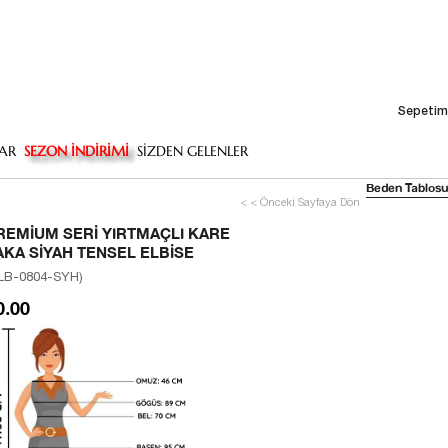
Sepetim
AR
SEZON İNDİRİMİ
SİZDEN GELENLER
Beden Tablosu
< < Önceki Sayfaya Dön
REMIUM SERI YIRTMAÇLI KARE
AKA SIYAH TENSEL ELBISE
LB-0804-SYH)
0.00