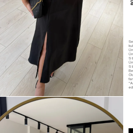
Se
ku
Ür
Ür
S 
Ür
S 
Be
Öl
far
''
ede