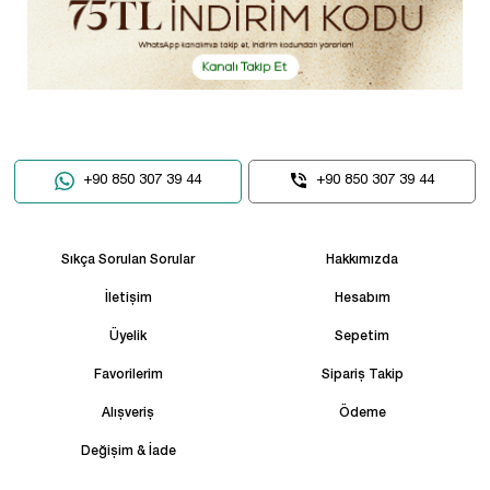
+90 850 307 39 44
+90 850 307 39 44
Sıkça Sorulan Sorular
Hakkımızda
İletişim
Hesabım
Üyelik
Sepetim
Favorilerim
Sipariş Takip
Alışveriş
Ödeme
Değişim & İade