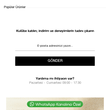
WHATSAPP
TESLİMAT
İADE&DEĞİŞİM
Popüler Ürünler
DESTEK
SÜRECİ
Kulübe katılın; indirim ve deneyimlerin tadını çıkarın
GÖNDER
Yardıma mı ihtiyacın var?
Pazartesi - Cumartesi 09:00 - 17:30