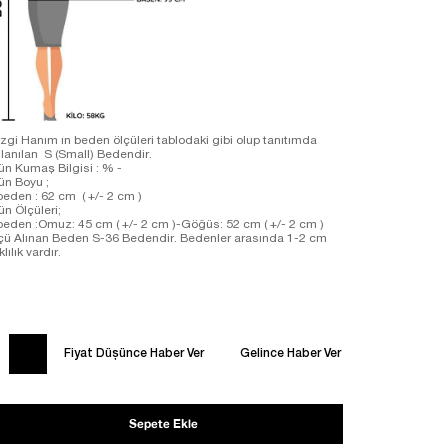
zgi Hanım ın beden ölçüleri tablodaki gibi olup tanıtımda
llanılan S (Small) Bedendir.
ün Kumaş Bilgisi : % -
ün Boyu ;
beden : 62 cm ( +/- 2 cm )
ün Ölçüleri;
beden :Omuz: 45 cm ( +/- 2 cm )-Göğüs: 52 cm ( +/- 2 cm )
çü Alınan Beden S-36 Bedendir. Bedenler arasında 1-2 cm
klılık vardır.
Fiyat Düşünce Haber Ver
Gelince Haber Ver