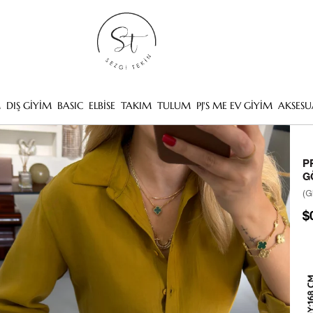
M
DIŞ GİYİM
BASIC
ELBİSE
TAKIM
TULUM
PJ'S ME EV GİYİM
AKSESU
P
G
(G
$