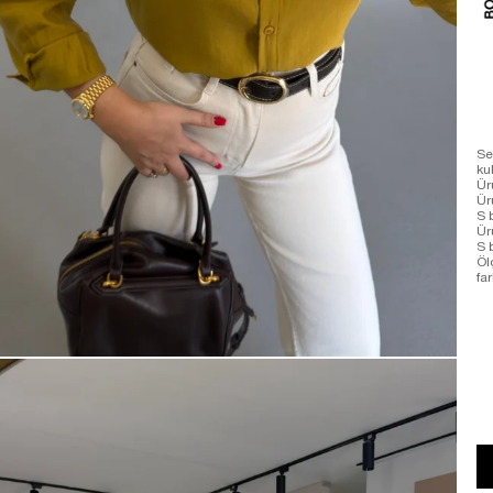
Se
ku
Ür
Ür
S 
Ür
S 
Öl
far