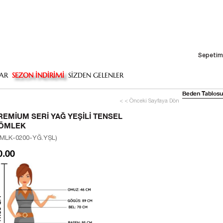
Sepetim
AR
SEZON İNDİRİMİ
SİZDEN GELENLER
Beden Tablosu
< < Önceki Sayfaya Dön
REMIUM SERI YAĞ YEŞILI TENSEL
ÖMLEK
MLK-0200-YĞ.YŞL)
0.00