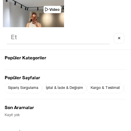
Video
✕
TÜKENDI
Popüler Kategoriler
Popüler Sayfalar
Sipariş Sorgulama
İptal & İade & Değişim
Kargo & Teslimat
Sı
PREMIUM SERI ÜTÜ IZLI KALEM 
PAÇA VINTAGE MAVI YIKAMALI 
JEAN
$0.00
Son Aramalar
Kayıt yok