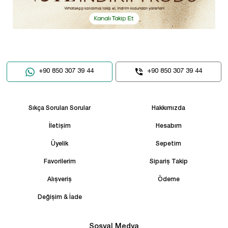
+90 850 307 39 44
+90 850 307 39 44
Sıkça Sorulan Sorular
Hakkımızda
İletişim
Hesabım
Üyelik
Sepetim
Favorilerim
Sipariş Takip
Alışveriş
Ödeme
Değişim & İade
Sosyal Medya