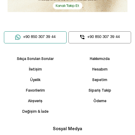
+90 850 307 39 44
+90 850 307 39 44
Sıkça Sorulan Sorular
Hakkımızda
İletişim
Hesabım
Üyelik
Sepetim
Favorilerim
Sipariş Takip
Alışveriş
Ödeme
Değişim & İade
Sosyal Medya