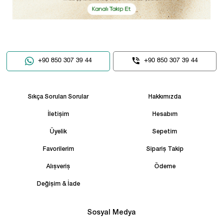
+90 850 307 39 44
+90 850 307 39 44
Sıkça Sorulan Sorular
Hakkımızda
İletişim
Hesabım
Üyelik
Sepetim
Favorilerim
Sipariş Takip
Alışveriş
Ödeme
Değişim & İade
Sosyal Medya