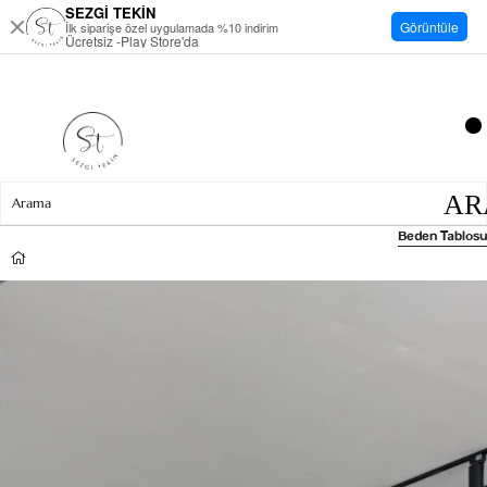
SEZGİ TEKİN
Görüntüle
İlk siparişe özel uygulamada %10 indirim
Ücretsiz -Play Store'da
Beden Tablosu