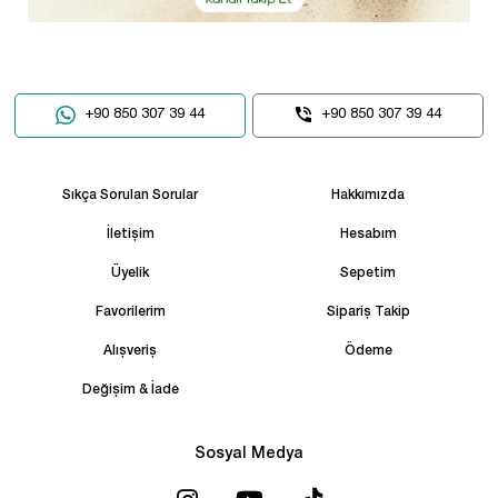
+90 850 307 39 44
+90 850 307 39 44
Sıkça Sorulan Sorular
Hakkımızda
İletişim
Hesabım
Üyelik
Sepetim
Favorilerim
Sipariş Takip
Alışveriş
Ödeme
Değişim & İade
Sosyal Medya