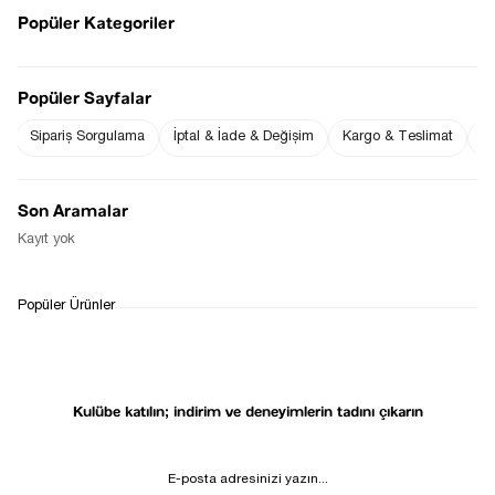
Popüler Kategoriler
Sezgi Hanım ın beden ölçüleri tablodaki gibi olup tanıtımda
Popüler Sayfalar
kullanılan 36 Bedendir.
Ürün Boyu : 97 cm ( +/- 2 cm )
Ürün Yıkama Talimatı:
Sipariş Sorgulama
İptal & İade & Değişim
Kargo & Teslimat
Sı
30°C’nin altında, ürünü ters çevirerek makinede veya elde
yıkayabilirsiniz.
Fiyat Düşünce
Gelince Haber Ver
Son Aramalar
Haber Ver
Kayıt yok
WHATSAPP
TESLİMAT
İADE&DEĞİŞİM
Popüler Ürünler
DESTEK
SÜRECİ
Kulübe katılın; indirim ve deneyimlerin tadını çıkarın