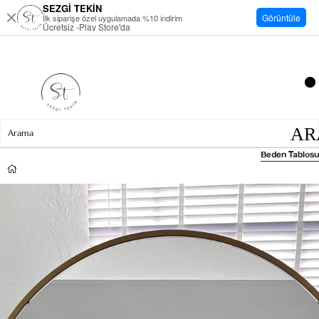
SEZGİ TEKİN
Görüntüle
İlk siparişe özel uygulamada %10 indirim
Ücretsiz -Play Store'da
Beden Tablosu