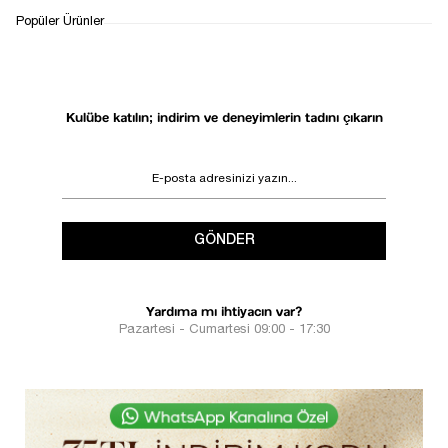
WHATSAPP
TESLİMAT
İADE&DEĞİŞİM
Popüler Ürünler
DESTEK
SÜRECİ
Kulübe katılın; indirim ve deneyimlerin tadını çıkarın
GÖNDER
Yardıma mı ihtiyacın var?
Pazartesi - Cumartesi 09:00 - 17:30