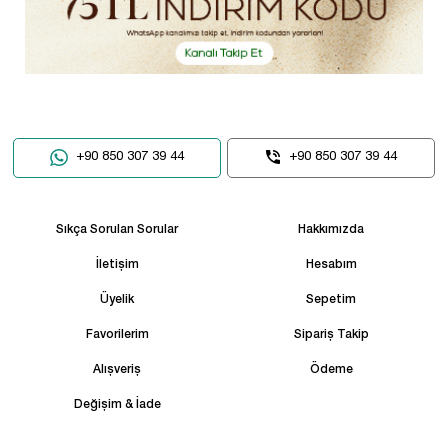
+90 850 307 39 44
+90 850 307 39 44
Sıkça Sorulan Sorular
Hakkımızda
İletişim
Hesabım
Üyelik
Sepetim
Favorilerim
Sipariş Takip
Alışveriş
Ödeme
Değişim & İade