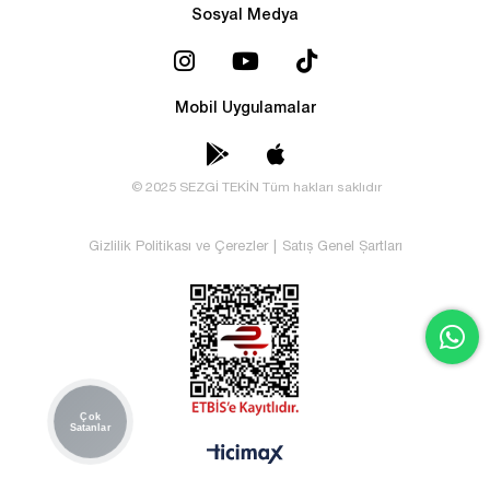
Sosyal Medya
Mobil Uygulamalar
© 2025 SEZGİ TEKİN Tüm hakları saklıdır
Gizlilik Politikası ve Çerezler
|
Satış Genel Şartları
Çok
Satanlar