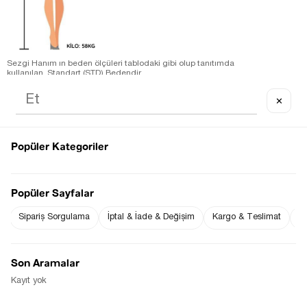
Sezgi Hanım ın beden ölçüleri tablodaki gibi olup tanıtımda
kullanılan Standart (STD) Bedendir.
S M ve L bedenler ile uyumludur.
Ürün Kumaş Bilgisi : % 84 Modal % 16 Polyester
✕
Ürün Boyu ;
STD beden : 127 cm ( +/- 2 cm )
Ürün Ölçüleri;
STD beden :Omuz: 41 cm ( +/- 2 cm )-Göğüs: 62 cm ( +/- 2 cm
)
Popüler Kategoriler
Fiyat Düşünce
Gelince Haber Ver
Haber Ver
Popüler Sayfalar
Sipariş Sorgulama
İptal & İade & Değişim
Kargo & Teslimat
Sı
Stoğa Gelince Haber Ver
Son Aramalar
Kayıt yok