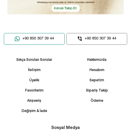
+90 850 307 39 44
+90 850 307 39 44
Sıkça Sorulan Sorular
Hakkımızda
İletişim
Hesabım
Üyelik
Sepetim
Favorilerim
Sipariş Takip
Alışveriş
Ödeme
Değişim & İade
Sosyal Medya