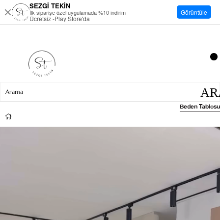
SEZGİ TEKİN
Görüntüle
İlk siparişe özel uygulamada %10 indirim
Ücretsiz -Play Store'da
Beden Tablosu