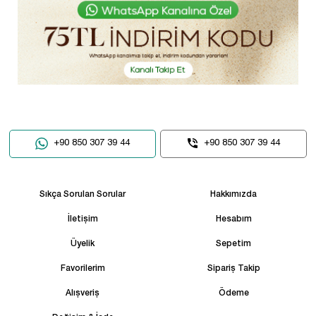
+90 850 307 39 44
+90 850 307 39 44
Sıkça Sorulan Sorular
Hakkımızda
İletişim
Hesabım
Üyelik
Sepetim
Favorilerim
Sipariş Takip
Alışveriş
Ödeme