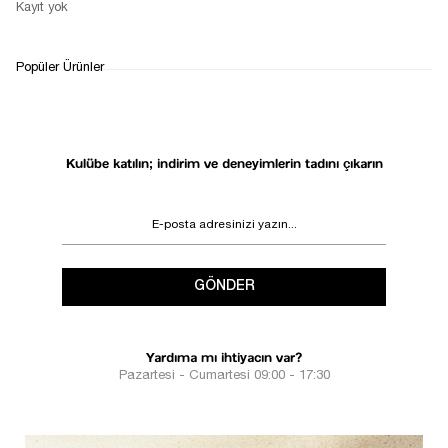
Kayıt yok
WHATSAPP
TESLİMAT
İADE&DEĞİŞİM
Popüler Ürünler
DESTEK
SÜRECİ
Kulübe katılın; indirim ve deneyimlerin tadını çıkarın
GÖNDER
Yardıma mı ihtiyacın var?
Pazartesi - Cumartesi 09:00 - 17:30