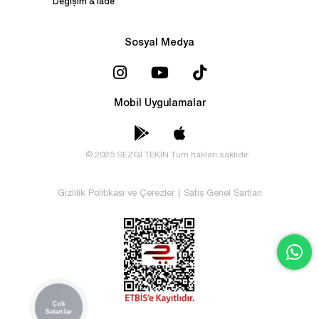
Değişim & İade
Sosyal Medya
Mobil Uygulamalar
© 2025 SEZGİ TEKİN Tüm hakları saklıdır
Gizlilik Politikası ve Çerezler
|
Satış Genel Şartları
Çok
Satanlar