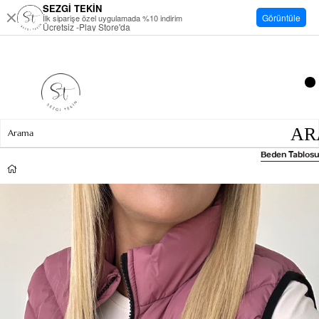
SEZGİ TEKİN
Görüntüle
İlk siparişe özel uygulamada %10 indirim
Ücretsiz -Play Store'da
Beden Tablosu