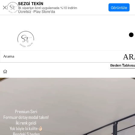
SEZGİ TEKİN
Görüntüle
İlk siparişe özel uygulamada %10 indirim
Ücretsiz -Play Store'da
Beden Tablosu