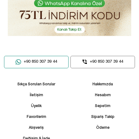
+90 850 307 39 44
+90 850 307 39 44
Sıkça Sorulan Sorular
Hakkımızda
İletişim
Hesabım
Üyelik
Sepetim
Favorilerim
Sipariş Takip
Alışveriş
Ödeme
Değişim & İade