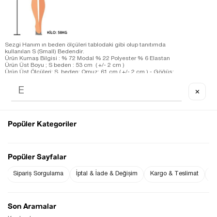
Sezgi Hanım ın beden ölçüleri tablodaki gibi olup tanıtımda
kullanılan S (Small) Bedendir.
Ürün Kumaş Bilgisi : % 72 Modal % 22 Polyester % 6 Elastan
Ürün Üst Boyu ; S beden : 53 cm ( +/- 2 cm )
Ürün Üst Ölçüleri; S beden: Omuz: 61 cm ( +/- 2 cm ) - Göğüs:
60 cm ( +/- 2 cm )
Ürün Alt Boyu ;
✕
S beden : 95 cm ( +/- 2 cm )
Ürün Alt Ölçüleri;
S beden :Bel: 30 cm ( +/- 2 cm )-Basen: 52 cm ( +/- 2 cm )
Ölçü Alınan Beden S-36 Bedendir. Bedenler arasında 1-2 cm
farklılık vardır.
Popüler Kategoriler
Fiyat Düşünce
Gelince Haber Ver
Haber Ver
Popüler Sayfalar
Sipariş Sorgulama
İptal & İade & Değişim
Kargo & Teslimat
Sı
Stoğa Gelince Haber Ver
Son Aramalar