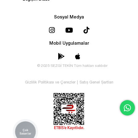
Sosyal Medya
Mobil Uygulamalar
© 2025 SEZGİ TEKİN Tüm hakları saklıdır
Gizlilik Politikası ve Çerezler
|
Satış Genel Şartları
Çok
Satanlar