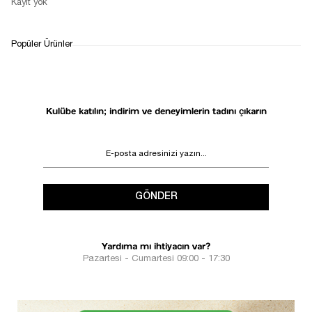
Kayıt yok
WHATSAPP
TESLİMAT
İADE&DEĞİŞİM
Popüler Ürünler
DESTEK
SÜRECİ
Kulübe katılın; indirim ve deneyimlerin tadını çıkarın
GÖNDER
Yardıma mı ihtiyacın var?
Pazartesi - Cumartesi 09:00 - 17:30