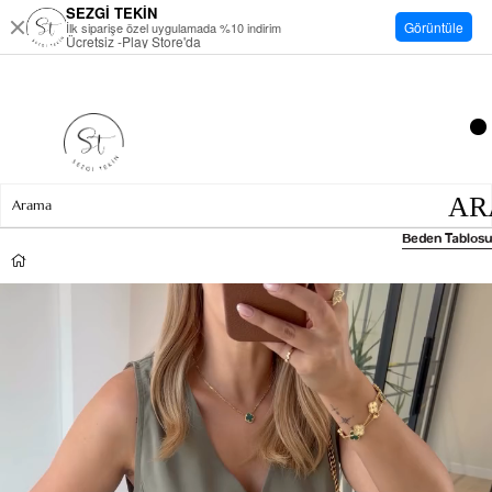
SEZGİ TEKİN
Görüntüle
İlk siparişe özel uygulamada %10 indirim
Ücretsiz -Play Store'da
Beden Tablosu