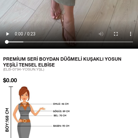
PREMIUM SERI BOYDAN DÜĞMELI KUŞAKLI YOSUN
YEŞILI TENSEL ELBISE
(ELB-0794-YOSUN.YŞL)
$0.00