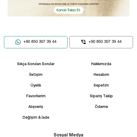
+90 850 307 39 44
+90 850 307 39 44
Sıkça Sorulan Sorular
Hakkımızda
İletişim
Hesabım
Üyelik
Sepetim
Favorilerim
Sipariş Takip
Alışveriş
Ödeme
Değişim & İade
Sosyal Medya