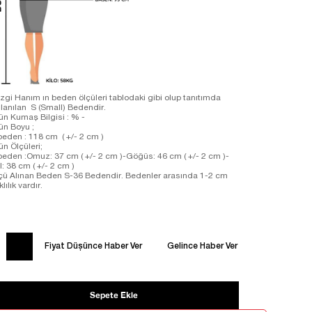
zgi Hanım ın beden ölçüleri tablodaki gibi olup tanıtımda
llanılan S (Small) Bedendir.
ün Kumaş Bilgisi : % -
ün Boyu ;
beden : 118 cm ( +/- 2 cm )
ün Ölçüleri;
beden :Omuz: 37 cm ( +/- 2 cm )-Göğüs: 46 cm ( +/- 2 cm )-
l: 38 cm ( +/- 2 cm )
çü Alınan Beden S-36 Bedendir. Bedenler arasında 1-2 cm
klılık vardır.
Fiyat Düşünce Haber Ver
Gelince Haber Ver