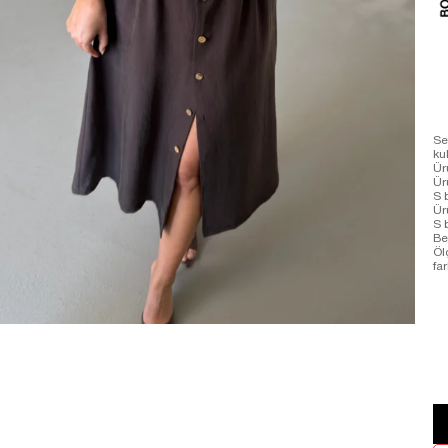
Se
ku
Ür
Ür
S 
Ür
S 
Be
Öl
far