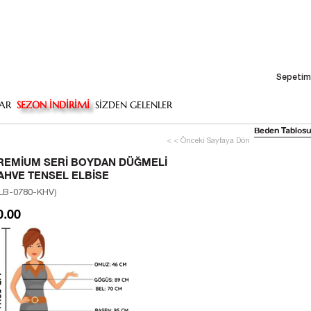
Sepetim
AR
SEZON İNDİRİMİ
SİZDEN GELENLER
Beden Tablosu
< < Önceki Sayfaya Dön
REMIUM SERI BOYDAN DÜĞMELI
AHVE TENSEL ELBISE
LB-0780-KHV)
0.00