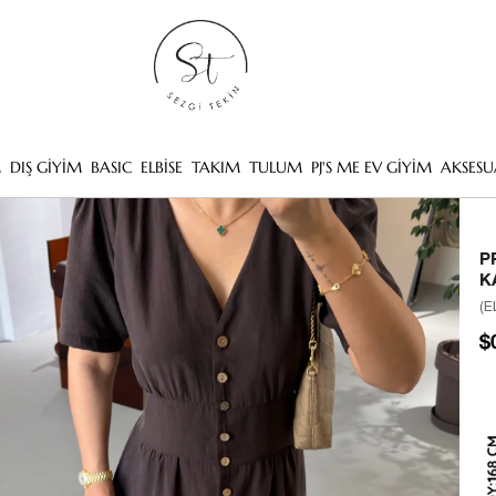
M
DIŞ GİYİM
BASIC
ELBİSE
TAKIM
TULUM
PJ'S ME EV GİYİM
AKSESU
P
K
(E
$