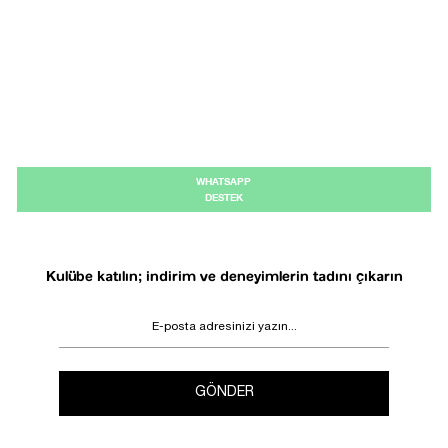
WHATSAPP
DESTEK
Kulübe katılın; indirim ve deneyimlerin tadını çıkarın
GÖNDER