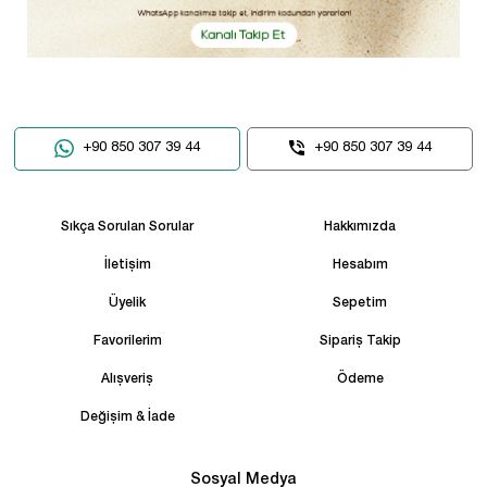
+90 850 307 39 44
+90 850 307 39 44
Sıkça Sorulan Sorular
Hakkımızda
İletişim
Hesabım
Üyelik
Sepetim
Favorilerim
Sipariş Takip
Alışveriş
Ödeme
Değişim & İade
Sosyal Medya