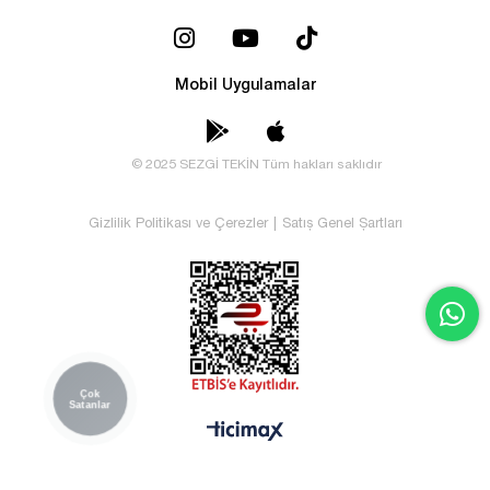
Mobil Uygulamalar
© 2025 SEZGİ TEKİN Tüm hakları saklıdır
Gizlilik Politikası ve Çerezler
|
Satış Genel Şartları
Çok
Satanlar