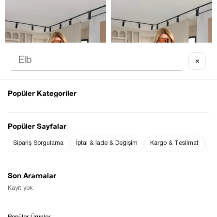
✕
TÜKENDI
TÜKENDI
Popüler Kategoriler
Popüler Sayfalar
Sipariş Sorgulama
İptal & İade & Değişim
Kargo & Teslimat
Sı
PREMIUM SERI BISIKLET YAKA 
PREMIUM SERI BISIKLET YAKA 
YARIM KOL LACIVERT BASIC BLUZ
YARIM KOL SIYAH BASIC BLUZ
$0.00
$0.00
Son Aramalar
Kayıt yok