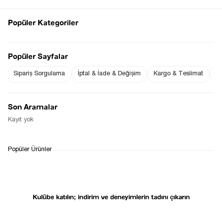
Popüler Kategoriler
Sezgi Hanım ın beden ölçüleri tablodaki gibi olup tanıtımda
kullanılan STD (Standart ) Bedendir.
Ürün Boyu : 61 cm ( +/- 2 cm )
Popüler Sayfalar
Sipariş Sorgulama
İptal & İade & Değişim
Kargo & Teslimat
Sı
Fiyat Düşünce
Gelince Haber Ver
Haber Ver
Son Aramalar
Stoğa Gelince Haber Ver
Kayıt yok
WHATSAPP
TESLİMAT
İADE&DEĞİŞİM
Popüler Ürünler
DESTEK
SÜRECİ
Kulübe katılın; indirim ve deneyimlerin tadını çıkarın