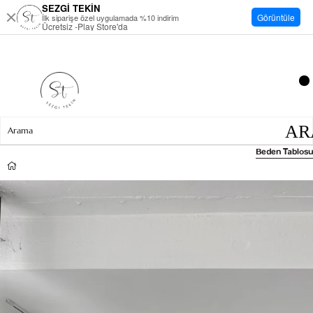
SEZGİ TEKİN
Görüntüle
İlk siparişe özel uygulamada %10 indirim
Ücretsiz -Play Store'da
Beden Tablosu