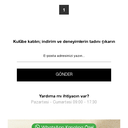
1
Kulübe katılın; indirim ve deneyimlerin tadını çıkarın
GÖNDER
Yardıma mı ihtiyacın var?
Pazartesi - Cumartesi 09:00 - 17:30