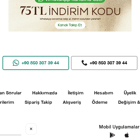
+90 850 307 39 44
+90 850 307 39 44
an Sorular
Hakkımızda
İletişim
Hesabım
Üyelik
rilerim
Sipariş Takip
Alışveriş
Ödeme
Değişim &
Sosyal Medya
Mobil Uygulamalar
✕