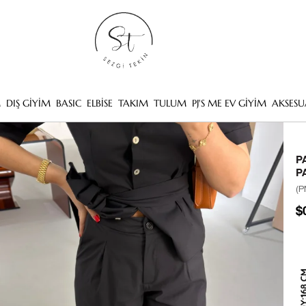
M
DIŞ GİYİM
BASIC
ELBİSE
TAKIM
TULUM
PJ'S ME EV GİYİM
AKSESU
P
P
(P
$