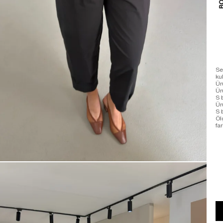
Se
ku
Ür
Ür
S 
Ür
S 
Öl
far