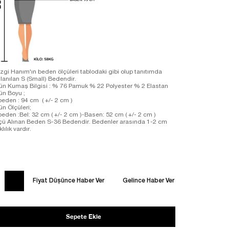
zgi Hanım'ın beden ölçüleri tablodaki gibi olup tanıtımda
llanılan S (Small) Bedendir.
ün Kumaş Bilgisi : % 76 Pamuk % 22 Polyester % 2 Elastan
ün Boyu ;
beden : 94 cm ( +/- 2 cm )
ün Ölçüleri;
beden :Bel: 32 cm ( +/- 2 cm )-Basen: 52 cm ( +/- 2 cm )
çü Alınan Beden S-36 Bedendir. Bedenler arasında 1-2 cm
klılık vardır.
Fiyat Düşünce Haber Ver
Gelince Haber Ver