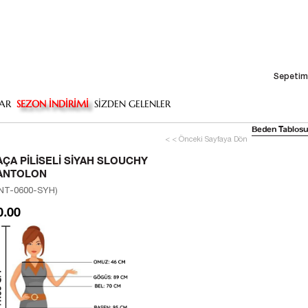
Sepetim
AR
SEZON İNDİRİMİ
SİZDEN GELENLER
Beden Tablosu
< < Önceki Sayfaya Dön
AÇA PILISELI SIYAH SLOUCHY
ANTOLON
NT-0600-SYH)
0.00