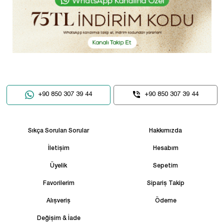
+90 850 307 39 44
+90 850 307 39 44
Sıkça Sorulan Sorular
Hakkımızda
İletişim
Hesabım
Üyelik
Sepetim
Favorilerim
Sipariş Takip
Alışveriş
Ödeme
Değişim & İade