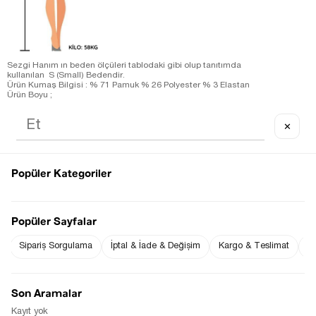
Sezgi Hanım ın beden ölçüleri tablodaki gibi olup tanıtımda
kullanılan S (Small) Bedendir.
Ürün Kumaş Bilgisi : % 71 Pamuk % 26 Polyester % 3 Elastan
Ürün Boyu ;
S beden : 54 cm ( +/- 2 cm )
Ürün Ölçüleri;
S beden :Omuz: 53 cm ( +/- 2 cm )-Göğüs: 57 cm ( +/- 2 cm )
✕
Ölçü Alınan Beden S-36 Bedendir. Bedenler arasında 1-2 cm
farklılık vardır.
Popüler Kategoriler
Fiyat Düşünce
Gelince Haber Ver
Haber Ver
Popüler Sayfalar
Sipariş Sorgulama
İptal & İade & Değişim
Kargo & Teslimat
Sı
Stoğa Gelince Haber Ver
Son Aramalar
Tüm Kombini Satın Al
Kayıt yok