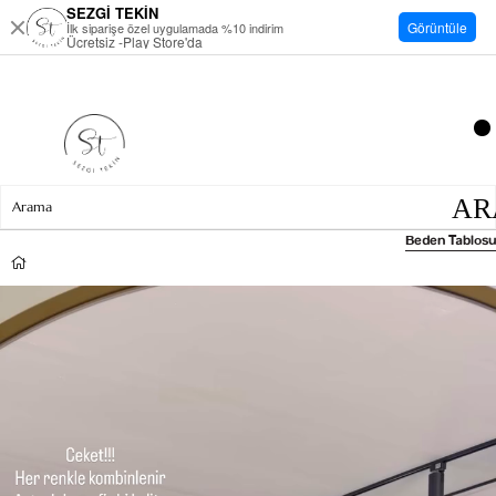
SEZGİ TEKİN
Görüntüle
İlk siparişe özel uygulamada %10 indirim
Ücretsiz -Play Store'da
Beden Tablosu