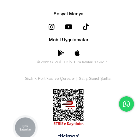
Sosyal Medya
Mobil Uygulamalar
© 2025 SEZGİ TEKİN Tüm hakları saklıdır
Gizlilik Politikası ve Çerezler
|
Satış Genel Şartları
Çok
Satanlar