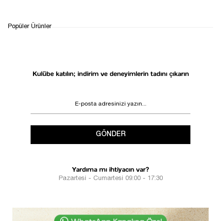
WHATSAPP
TESLİMAT
İADE&DEĞİŞİM
Popüler Ürünler
DESTEK
SÜRECİ
Kulübe katılın; indirim ve deneyimlerin tadını çıkarın
GÖNDER
Yardıma mı ihtiyacın var?
Pazartesi - Cumartesi 09:00 - 17:30