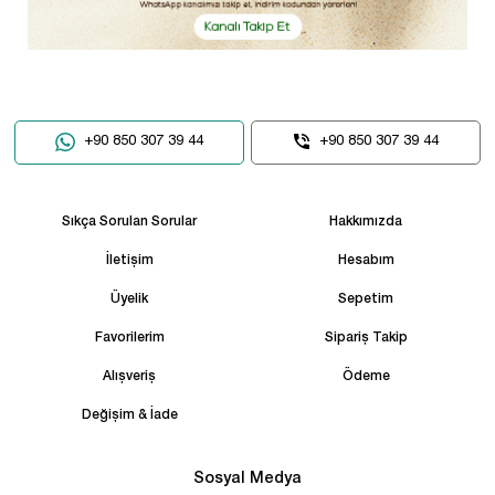
+90 850 307 39 44
+90 850 307 39 44
Sıkça Sorulan Sorular
Hakkımızda
İletişim
Hesabım
Üyelik
Sepetim
Favorilerim
Sipariş Takip
Alışveriş
Ödeme
Değişim & İade
Sosyal Medya