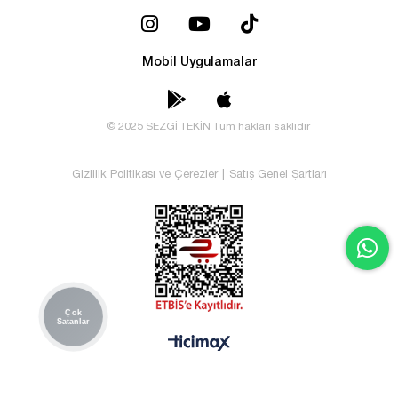
Mobil Uygulamalar
© 2025 SEZGİ TEKİN Tüm hakları saklıdır
Gizlilik Politikası ve Çerezler
|
Satış Genel Şartları
Çok
Satanlar