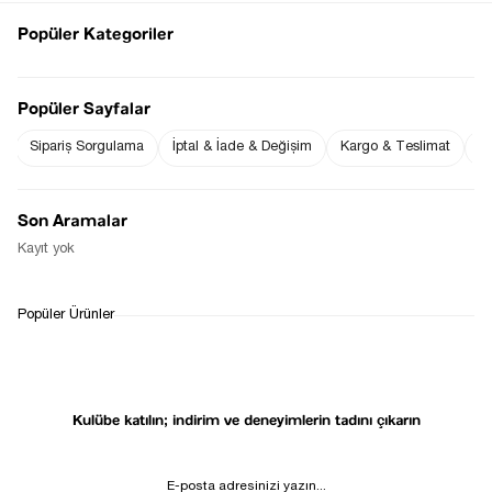
Ürün Boyu ;
S beden : 45 cm ( +/- 2 cm )
Popüler Kategoriler
Ürün Ölçüleri;
S beden :Omuz: 25 cm ( +/- 2 cm )-Göğüs: 34 cm ( +/- 2 cm )
Ölçü Alınan Beden S-36 Bedendir. Bedenler arasında 1-2 cm
farklılık vardır.
Popüler Sayfalar
Fiyat Düşünce
Gelince Haber Ver
Haber Ver
Sipariş Sorgulama
İptal & İade & Değişim
Kargo & Teslimat
Sı
Son Aramalar
Kayıt yok
WHATSAPP
TESLİMAT
İADE&DEĞİŞİM
Popüler Ürünler
DESTEK
SÜRECİ
Kulübe katılın; indirim ve deneyimlerin tadını çıkarın