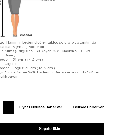
zgi Hanım ın beden ölçüleri tablodaki gibi olup tanıtımda
llanılan S (Small) Bedendir.
ün Kumaş Bilgisi : % 60 Reyon % 31 Naylon % 9 Likra
rün Boyu ;
beden : 54 cm ( +/- 2 cm )
ün Ölçüleri;
beden :Göğüs: 50 cm ( +/- 2 cm )
çü Alınan Beden S-36 Bedendir. Bedenler arasında 1-2 cm
klılık vardır.
Fiyat Düşünce Haber Ver
Gelince Haber Ver