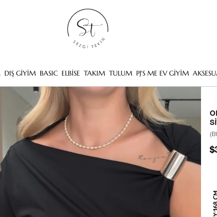
M
DIŞ GİYİM
BASIC
ELBİSE
TAKIM
TULUM
PJ'S ME EV GİYİM
AKSESU
O
S
(B
$