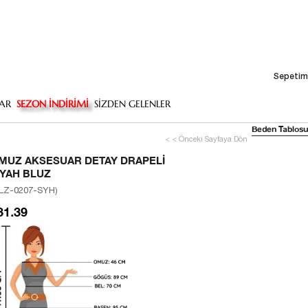
Sepetim
AR
SEZON İNDİRİMİ
SİZDEN GELENLER
Beden Tablosu
< < Önceki Sayfaya Dön
MUZ AKSESUAR DETAY DRAPELI
IYAH BLUZ
LZ-0207-SYH)
31.39