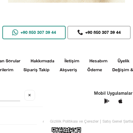
+90 850 307 39 44
+90 850 307 39 44
an Sorular
Hakkımızda
İletişim
Hesabım
Üyelik
rilerim
Sipariş Takip
Alışveriş
Ödeme
Değişim &
Sosyal Medya
Mobil Uygulamalar
✕
TEKİN Tüm hakları saklıdır
Gizlilik Politikası ve Çerezler
|
Satış Genel Şartla