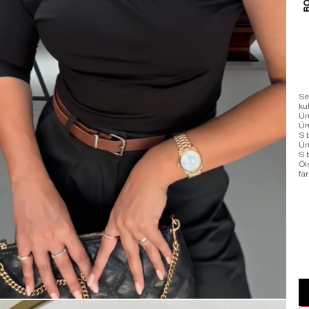
Se
ku
Ür
Ü
S 
Ür
S 
Öl
far