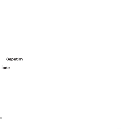
Sepetim
 İade
rı