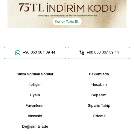
+90 850 307 39 44
+90 850 307 39 44
Sıkça Sorulan Sorular
Hakkımızda
İletişim
Hesabım
Üyelik
Sepetim
Favorilerim
Sipariş Takip
Alışveriş
Ödeme
Değişim & İade