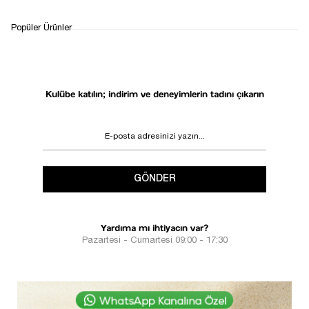
WHATSAPP
TESLİMAT
İADE&DEĞİŞİM
Popüler Ürünler
DESTEK
SÜRECİ
Kulübe katılın; indirim ve deneyimlerin tadını çıkarın
GÖNDER
Yardıma mı ihtiyacın var?
Pazartesi - Cumartesi 09:00 - 17:30