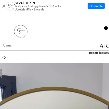
SEZGİ TEKİN
Görüntüle
İlk siparişe özel uygulamada %10 indirim
Ücretsiz -Play Store'da
Beden Tablosu