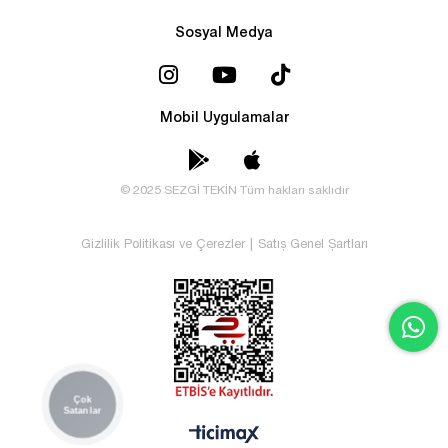
Sosyal Medya
Mobil Uygulamalar
© 2025 SEZGİ TEKİN Tüm hakları saklıdır
Gizlilik Politikası ve Çerezler
|
Satış Genel Şartları
Çok
Satanlar