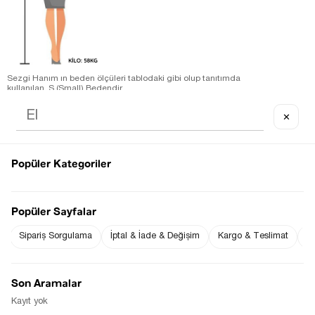
Sezgi Hanım ın beden ölçüleri tablodaki gibi olup tanıtımda
kullanılan S (Small) Bedendir.
Ürün Kumaş Bilgisi : % 100 Pamuk
Ürün Boyu ;
✕
S beden : 132 cm ( +/- 2 cm )
Ürün Ölçüleri;
S beden :Göğüs: 36 cm ( +/- 2 cm )-Bel: 34 cm ( +/- 2 cm )
Ölçü Alınan Beden S-36 Bedendir. Bedenler arasında 1-2 cm
farklılık vardır.
Popüler Kategoriler
Fiyat Düşünce
Gelince Haber Ver
Haber Ver
Popüler Sayfalar
Sipariş Sorgulama
İptal & İade & Değişim
Kargo & Teslimat
Sı
Stoğa Gelince Haber Ver
Son Aramalar
Kayıt yok