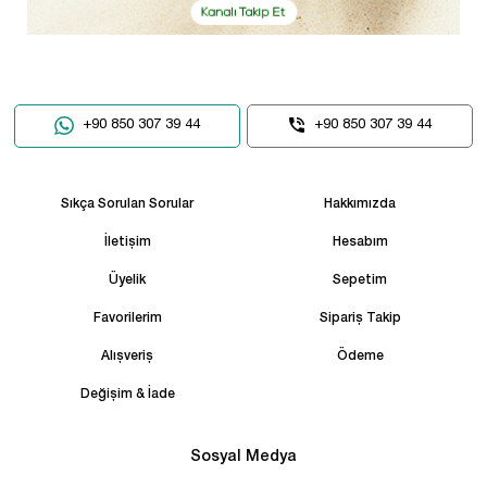
+90 850 307 39 44
+90 850 307 39 44
Sıkça Sorulan Sorular
Hakkımızda
İletişim
Hesabım
Üyelik
Sepetim
Favorilerim
Sipariş Takip
Alışveriş
Ödeme
Değişim & İade
Sosyal Medya