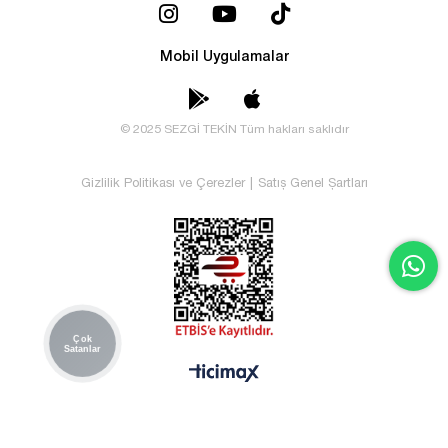
Mobil Uygulamalar
© 2025 SEZGİ TEKİN Tüm hakları saklıdır
Gizlilik Politikası ve Çerezler
|
Satış Genel Şartları
Çok
Satanlar