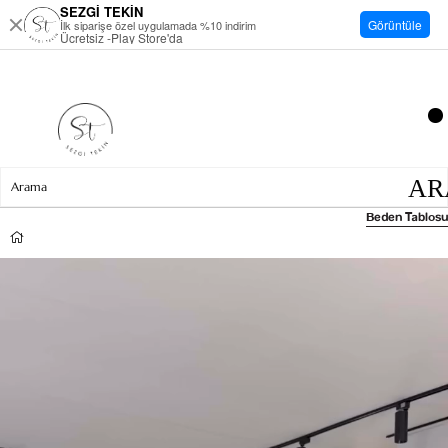
SEZGİ TEKİN
Görüntüle
İlk siparişe özel uygulamada %10 indirim
Ücretsiz -Play Store'da
Beden Tablosu