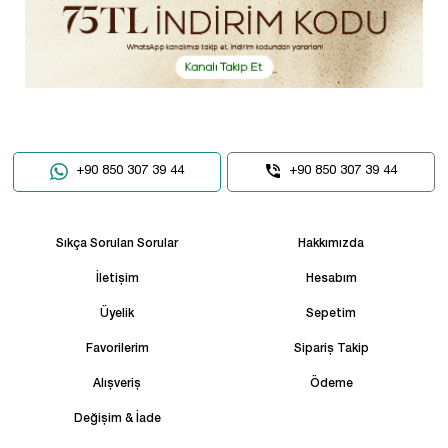
+90 850 307 39 44
+90 850 307 39 44
Sıkça Sorulan Sorular
Hakkımızda
İletişim
Hesabım
Üyelik
Sepetim
Favorilerim
Sipariş Takip
Alışveriş
Ödeme
Değişim & İade