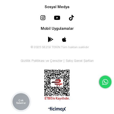
Sosyal Medya
Mobil Uygulamalar
© 2025 SEZGİ TEKİN Tüm hakları saklıdır
Gizlilik Politikası ve Çerezler
|
Satış Genel Şartları
Çok
Satanlar