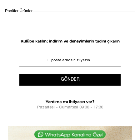
WHATSAPP
TESLİMAT
İADE&DEĞİŞİM
Popüler Ürünler
DESTEK
SÜRECİ
Kulübe katılın; indirim ve deneyimlerin tadını çıkarın
GÖNDER
Yardıma mı ihtiyacın var?
Pazartesi - Cumartesi 09:00 - 17:30