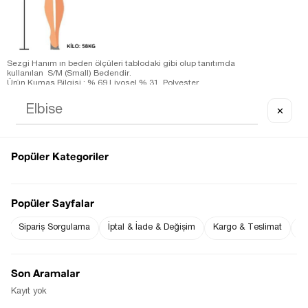
Sezgi Hanım ın beden ölçüleri tablodaki gibi olup tanıtımda
kullanılan S/M (Small) Bedendir.
Ürün Kumaş Bilgisi : % 69 Liyosel % 31 Polyester
Ürün Boyu Ön/Arka;
S/M beden : 67/50 cm ( +/- 2 cm )
✕
Ürün Ölçüleri;
S/M beden :Omuz: 57 cm ( +/- 2 cm )-Göğüs: 63 cm ( +/- 2 cm
)
Ölçü Alınan Beden S/M-36 Bedendir. Bedenler arasında 1-2
cm farklılık vardır.
Popüler Kategoriler
Fiyat Düşünce
Gelince Haber Ver
Haber Ver
Popüler Sayfalar
Sipariş Sorgulama
İptal & İade & Değişim
Kargo & Teslimat
Sı
Stoğa Gelince Haber Ver
Son Aramalar
Kayıt yok