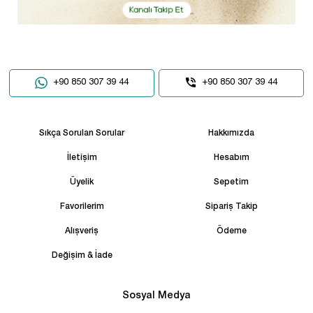
+90 850 307 39 44
+90 850 307 39 44
Sıkça Sorulan Sorular
Hakkımızda
İletişim
Hesabım
Üyelik
Sepetim
Favorilerim
Sipariş Takip
Alışveriş
Ödeme
Değişim & İade
Sosyal Medya