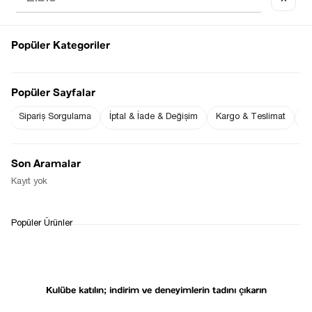
Popüler Kategoriler
Sezgi Hanım ın beden ölçüleri tablodaki gibi olup tanıtımda
kullanılan S (Small ) Bedendir.
Ürün Boyu : 113 cm ( +/- 2 cm )
Popüler Sayfalar
Sipariş Sorgulama
İptal & İade & Değişim
Kargo & Teslimat
Sı
Fiyat Düşünce
Gelince Haber Ver
Haber Ver
Son Aramalar
Stoğa Gelince Haber Ver
Kayıt yok
WHATSAPP
TESLİMAT
İADE&DEĞİŞİM
Popüler Ürünler
DESTEK
SÜRECİ
Kulübe katılın; indirim ve deneyimlerin tadını çıkarın