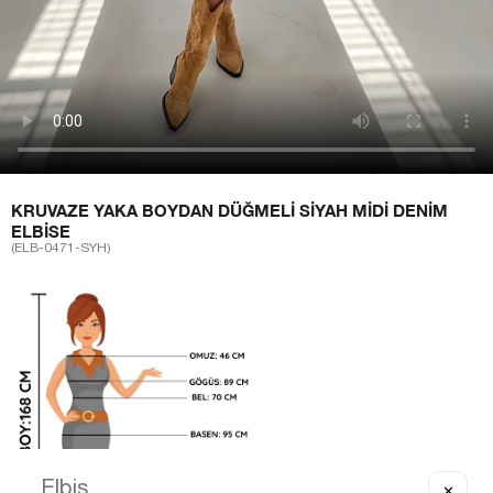
KRUVAZE YAKA BOYDAN DÜĞMELI SIYAH MIDI DENIM
ELBISE
(ELB-0471-SYH)
✕