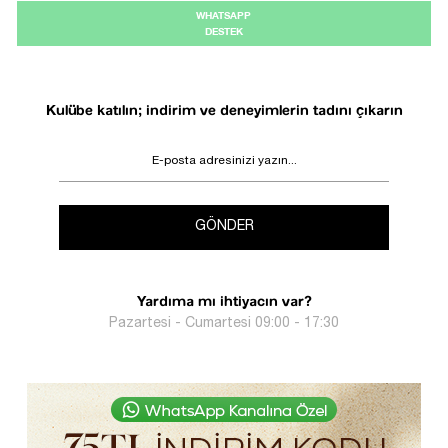
WHATSAPP
DESTEK
Kulübe katılın; indirim ve deneyimlerin tadını çıkarın
GÖNDER
Yardıma mı ihtiyacın var?
Pazartesi - Cumartesi 09:00 - 17:30