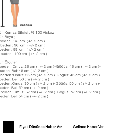
ün Kumaş Bilgisi : % 100 Viskoz
rün Boyu ;
beden : 94 cm ( +/- 2 cm )
beden : 96 cm ( +/- 2 cm )
beden : 98 cm ( +/- 2 cm )
 beden : 100 cm ( +/- 2 cm )
ün Ölçüleri;
beden :Omuz: 26 cm ( +/- 2 cm )-Göğüs: 46 cm ( +/- 2 cm )-
beden: Bel: 48 cm ( +/- 2 cm )
beden :Omuz: 28 cm ( +/- 2 cm )-Göğüs: 48 cm ( +/- 2 cm )-
beden: Bel: 50 cm ( +/- 2 cm )
beden :Omuz: 30 cm ( +/- 2 cm )-Göğüs: 50 cm ( +/- 2 cm )-
beden: Bel: 52 cm ( +/- 2 cm )
 beden :Omuz: 32 cm ( +/- 2 cm )-Göğüs: 52 cm ( +/- 2 cm )-
beden: Bel: 54 cm ( +/- 2 cm )
Fiyat Düşünce Haber Ver
Gelince Haber Ver