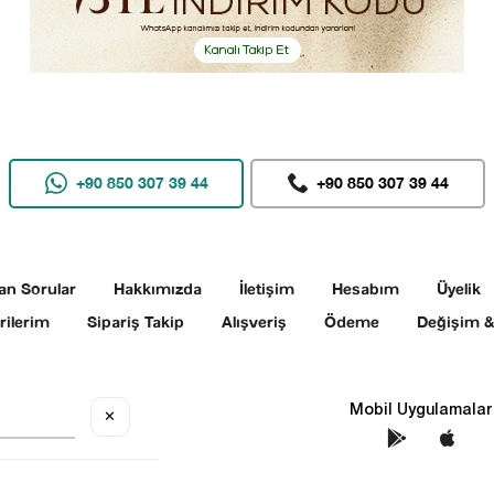
+90 850 307 39 44
+90 850 307 39 44
an Sorular
Hakkımızda
İletişim
Hesabım
Üyelik
rilerim
Sipariş Takip
Alışveriş
Ödeme
Değişim &
Sosyal Medya
Mobil Uygulamalar
✕