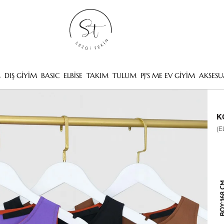
M
DIŞ GİYİM
BASIC
ELBİSE
TAKIM
TULUM
PJ'S ME EV GİYİM
AKSESU
K
(E