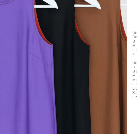
Ür
Ü
S 
M 
L 
XL
Ür
S 
S 
M 
M 
L 
L 
XL
L 