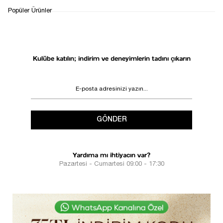
WHATSAPP
TESLİMAT
İADE&DEĞİŞİM
Popüler Ürünler
DESTEK
SÜRECİ
Kulübe katılın; indirim ve deneyimlerin tadını çıkarın
GÖNDER
Yardıma mı ihtiyacın var?
Pazartesi - Cumartesi 09:00 - 17:30