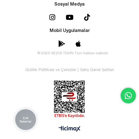
Sosyal Medya
Mobil Uygulamalar
© 2025 SEZGİ TEKİN Tüm hakları saklıdır
Gizlilik Politikası ve Çerezler
|
Satış Genel Şartları
Çok
Satanlar