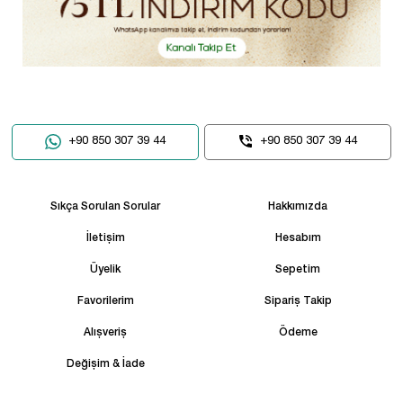
+90 850 307 39 44
+90 850 307 39 44
Sıkça Sorulan Sorular
Hakkımızda
İletişim
Hesabım
Üyelik
Sepetim
Favorilerim
Sipariş Takip
Alışveriş
Ödeme
Değişim & İade