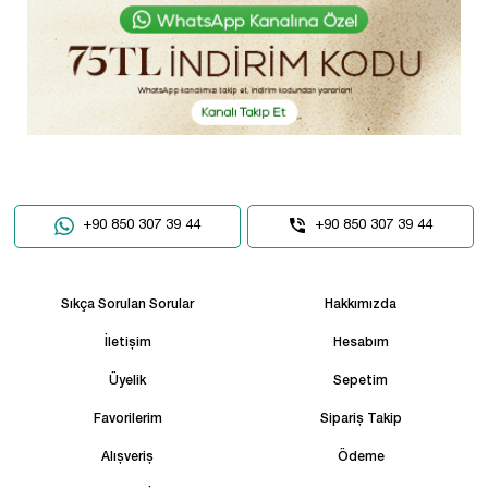
+90 850 307 39 44
+90 850 307 39 44
Sıkça Sorulan Sorular
Hakkımızda
İletişim
Hesabım
Üyelik
Sepetim
Favorilerim
Sipariş Takip
Alışveriş
Ödeme