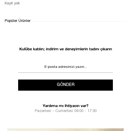
Kayıt yok
WHATSAPP
TESLİMAT
İADE&DEĞİŞİM
Popüler Ürünler
DESTEK
SÜRECİ
Kulübe katılın; indirim ve deneyimlerin tadını çıkarın
GÖNDER
Yardıma mı ihtiyacın var?
Pazartesi - Cumartesi 09:00 - 17:30