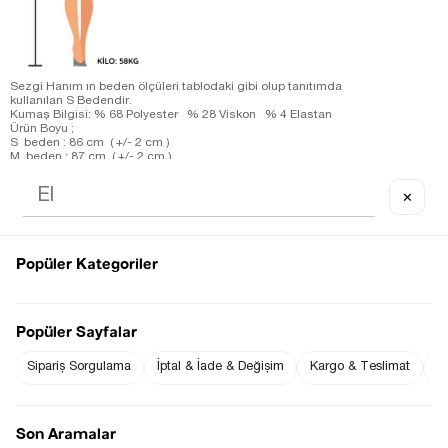
Sezgi Hanım ın beden ölçüleri tablodaki gibi olup tanıtımda
kullanılan S Bedendir.
Kumaş Bilgisi: % 68 Polyester % 28 Viskon % 4 Elastan
Ürün Boyu ;
S beden : 86 cm ( +/- 2 cm )
M beden : 87 cm ( +/- 2 cm )
L beden : 88 cm ( +/- 2 cm )
Ürün Ölçüleri;
✕
S beden : Omuz: 38 cm ( +/- 2 cm )-Göğüs: 39 cm ( +/- 2 cm )-
Bel: 34 cm ( +/- 2 cm )
M beden : Omuz: 39 cm ( +/- 2 cm )-Göğüs: 42 cm ( +/- 2 cm
)-Bel: 37 cm ( +/- 2 cm )
L beden : Omuz: 40 cm ( +/- 2 cm )-Göğüs: 44 cm ( +/- 2 cm )-
Popüler Kategoriler
Bel: 38 cm ( +/- 2 cm )
Fiyat Düşünce
Gelince Haber Ver
Haber Ver
Popüler Sayfalar
Sipariş Sorgulama
İptal & İade & Değişim
Kargo & Teslimat
Sı
Stoğa Gelince Haber Ver
Son Aramalar