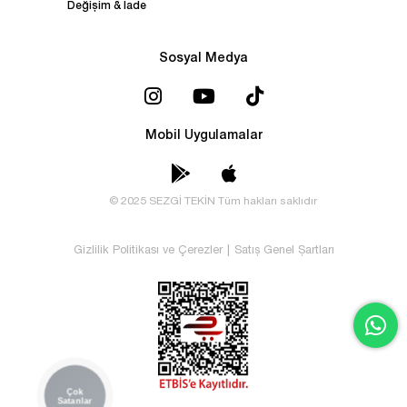
Değişim & İade
Sosyal Medya
Mobil Uygulamalar
© 2025 SEZGİ TEKİN Tüm hakları saklıdır
Gizlilik Politikası ve Çerezler
|
Satış Genel Şartları
Çok
Satanlar