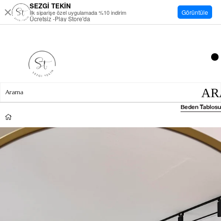
SEZGİ TEKİN
Görüntüle
İlk siparişe özel uygulamada %10 indirim
Ücretsiz -Play Store'da
Beden Tablosu