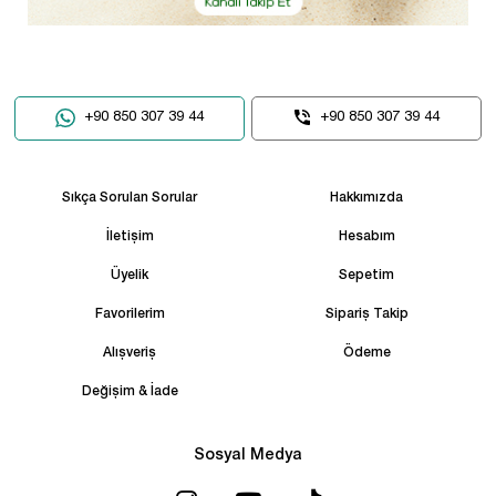
+90 850 307 39 44
+90 850 307 39 44
Sıkça Sorulan Sorular
Hakkımızda
İletişim
Hesabım
Üyelik
Sepetim
Favorilerim
Sipariş Takip
Alışveriş
Ödeme
Değişim & İade
Sosyal Medya