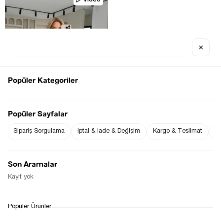
Video
✕
Tükenmek üzere
Popüler Kategoriler
Popüler Sayfalar
Sipariş Sorgulama
İptal & İade & Değişim
Kargo & Teslimat
Sı
KEMIK DÜĞMELI SIRT DETAY 
BEYAZ YELEK
$57.13
Son Aramalar
Kayıt yok
1
Popüler Ürünler