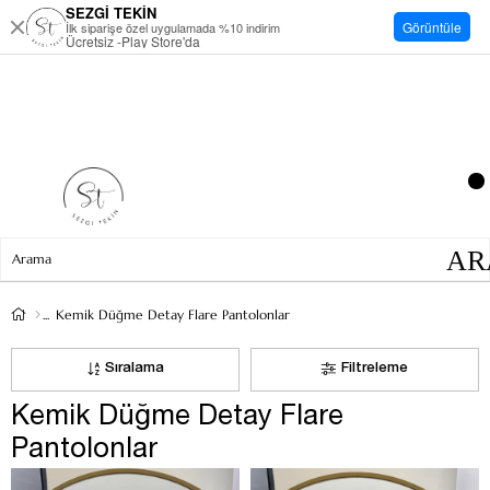
SEZGİ TEKİN
Görüntüle
İlk siparişe özel uygulamada %10 indirim
Ücretsiz -Play Store'da
Kemik Düğme Detay Flare Pantolonlar
Sıralama
Filtreleme
Kemik Düğme Detay Flare
Pantolonlar