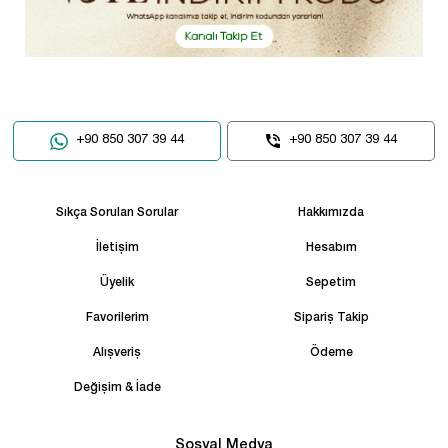
+90 850 307 39 44
+90 850 307 39 44
Sıkça Sorulan Sorular
Hakkımızda
İletişim
Hesabım
Üyelik
Sepetim
Favorilerim
Sipariş Takip
Alışveriş
Ödeme
Değişim & İade
Sosyal Medya