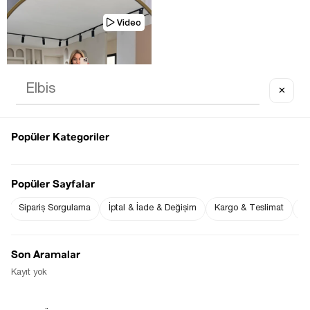
Video
✕
TÜKENDI
Popüler Kategoriler
Popüler Sayfalar
Sipariş Sorgulama
İptal & İade & Değişim
Kargo & Teslimat
Sı
KEMIK DÜĞME DETAY DUMAN GRI 
FLARE PANTOLON
$62.57
Son Aramalar
Kayıt yok