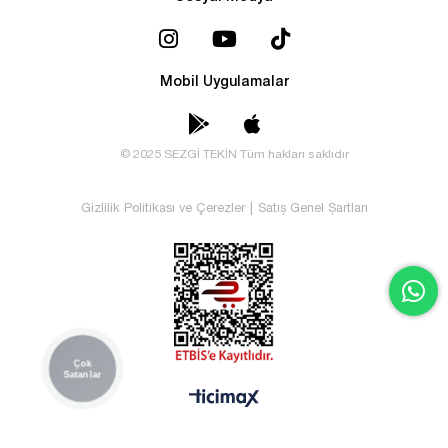
Mobil Uygulamalar
© 2025 SEZGİ TEKİN Tüm hakları saklıdır
Gizlilik Politikası ve Çerezler
|
Satış Genel Şartları
Çok
Satanlar