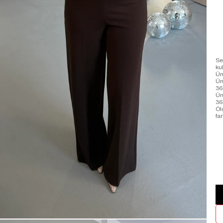
Se
ku
Ür
Ür
36
Ür
36
Öl
far