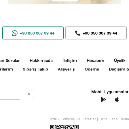
+90 850 307 39 44
+90 850 307 39 44
an Sorular
Hakkımızda
İletişim
Hesabım
Üyelik
rilerim
Sipariş Takip
Alışveriş
Ödeme
Değişim &
Sosyal Medya
Mobil Uygulamalar
✕
TEKİN Tüm hakları saklıdır
Gizlilik Politikası ve Çerezler
|
Satış Genel Şartla