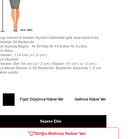
zgi Hanım'ın beden ölçüleri tablodaki gibi olup tanıtımda
llanılan 36 Bedendir.
ün Kumaş Bilgisi : % 50 Poly % 45 Koton % 5 Lİkra
ün Boyu ;
 beden : 114 cm ( +/- 2 cm )
ün Ölçüleri;
 beden :Bel: 34 cm ( +/- 2 cm )-Basen: 47 cm ( +/- 2 cm )
çü Alınan Beden S-36 Bedendir. Bedenler arasında 1-2 cm
klılık vardır.
Fiyat Düşünce Haber Ver
Gelince Haber Ver
Stoğa Gelince Haber Ver