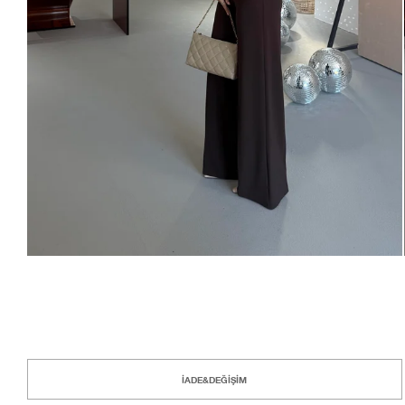
İADE&DEĞİŞİM