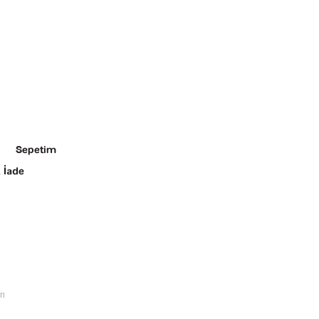
Sepetim
 İade
rı