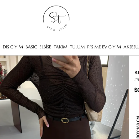
M
DIŞ GİYİM
BASIC
ELBİSE
TAKIM
TULUM
PJ'S ME EV GİYİM
AKSESU
K
(P
$