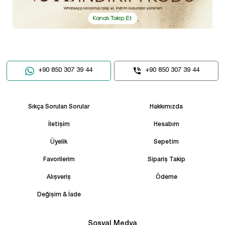
+90 850 307 39 44
+90 850 307 39 44
Sıkça Sorulan Sorular
Hakkımızda
İletişim
Hesabım
Üyelik
Sepetim
Favorilerim
Sipariş Takip
Alışveriş
Ödeme
Değişim & İade
Sosyal Medya