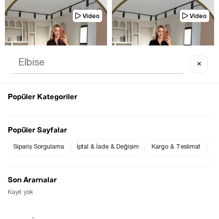
Video
Video
✕
TÜKENDI
TÜKENDI
Popüler Kategoriler
Popüler Sayfalar
Sipariş Sorgulama
İptal & İade & Değişim
Kargo & Teslimat
Sı
KEMERLI FERMUAR DETAY KAHVE 
KEMERLI FERMUAR DETAY SIYAH 
ÇAN ELBISE
ÇAN ELBISE
$0.00
$0.00
Son Aramalar
Kayıt yok