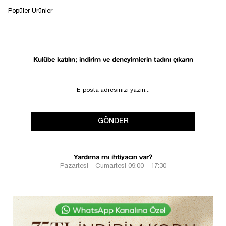
WHATSAPP
TESLİMAT
İADE&DEĞİŞİM
Popüler Ürünler
DESTEK
SÜRECİ
Kulübe katılın; indirim ve deneyimlerin tadını çıkarın
GÖNDER
Yardıma mı ihtiyacın var?
Pazartesi - Cumartesi 09:00 - 17:30