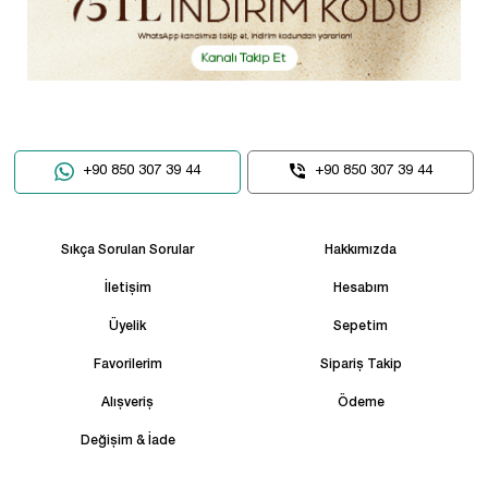
+90 850 307 39 44
+90 850 307 39 44
Sıkça Sorulan Sorular
Hakkımızda
İletişim
Hesabım
Üyelik
Sepetim
Favorilerim
Sipariş Takip
Alışveriş
Ödeme
Değişim & İade