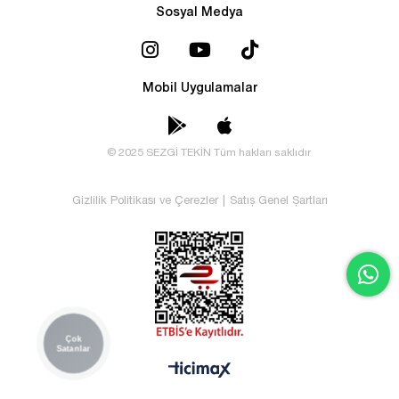
Sosyal Medya
Mobil Uygulamalar
© 2025 SEZGİ TEKİN Tüm hakları saklıdır
Gizlilik Politikası ve Çerezler
|
Satış Genel Şartları
Çok
Satanlar