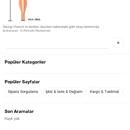
Sezgi Hanım ın beden ölçüleri tablodaki gibi olup tanıtımda
kullanılan S (Small) Bedendir.
Ürün Kumaş Bilgisi : % 95 Pamuk % 5 Elastan
Ürün Boyu ;
✕
S beden : 122 cm ( +/- 2 cm )
Ürün Ölçüleri;
S beden : Omuz: 38 cm ( +/- 2 cm )-Göğüs: 40 cm ( +/- 2 cm )-
Bel: 37 cm ( +/- 2 cm )
Ölçü Alınan Beden S-36 Bedendir. Bedenler arasında 1-2 cm
Popüler Kategoriler
farklılık vardır.
Fiyat Düşünce
Gelince Haber Ver
Haber Ver
Popüler Sayfalar
Sipariş Sorgulama
İptal & İade & Değişim
Kargo & Teslimat
Sı
Stoğa Gelince Haber Ver
Son Aramalar
Kayıt yok