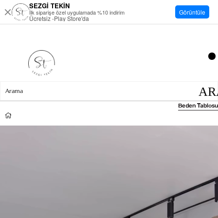
SEZGİ TEKİN
Görüntüle
İlk siparişe özel uygulamada %10 indirim
Ücretsiz -Play Store'da
Beden Tablosu