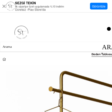
SEZGİ TEKİN
Görüntüle
İlk siparişe özel uygulamada %10 indirim
Ücretsiz -Play Store'da
Beden Tablosu