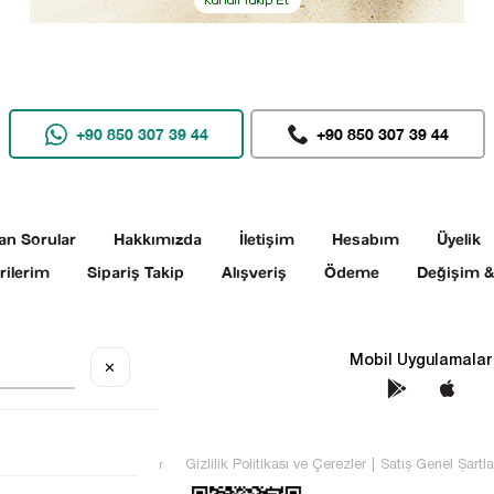
+90 850 307 39 44
+90 850 307 39 44
an Sorular
Hakkımızda
İletişim
Hesabım
Üyelik
rilerim
Sipariş Takip
Alışveriş
Ödeme
Değişim &
Sosyal Medya
Mobil Uygulamalar
✕
TEKİN Tüm hakları saklıdır
Gizlilik Politikası ve Çerezler
|
Satış Genel Şartla