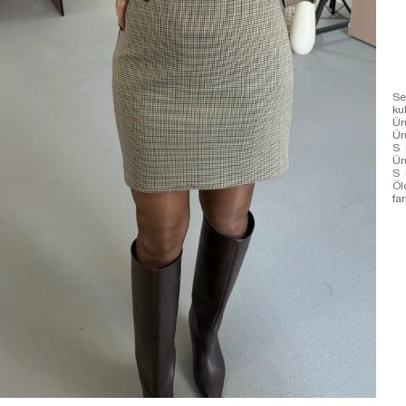
Se
ku
Ür
Ür
S 
Ür
S 
Öl
far