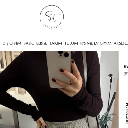
M
DIŞ GİYİM
BASIC
ELBİSE
TAKIM
TULUM
PJ'S ME EV GİYİM
AKSESU
K
(E