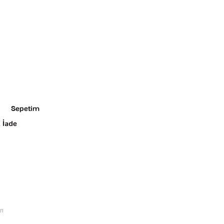
Sepetim
 İade
rı