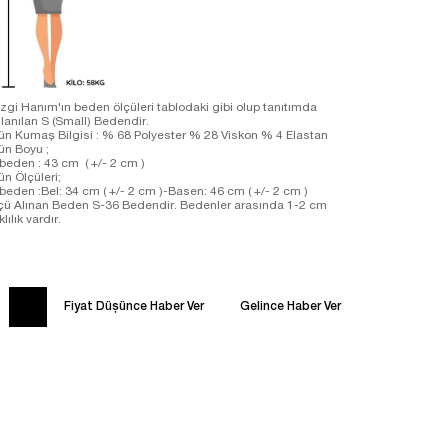
zgi Hanım'ın beden ölçüleri tablodaki gibi olup tanıtımda
llanılan S (Small) Bedendir.
ün Kumaş Bilgisi : % 68 Polyester % 28 Viskon % 4 Elastan
ün Boyu ;
beden : 43 cm ( +/- 2 cm )
ün Ölçüleri;
beden :Bel: 34 cm ( +/- 2 cm )-Basen: 46 cm ( +/- 2 cm )
çü Alınan Beden S-36 Bedendir. Bedenler arasında 1-2 cm
klılık vardır.
Fiyat Düşünce Haber Ver
Gelince Haber Ver