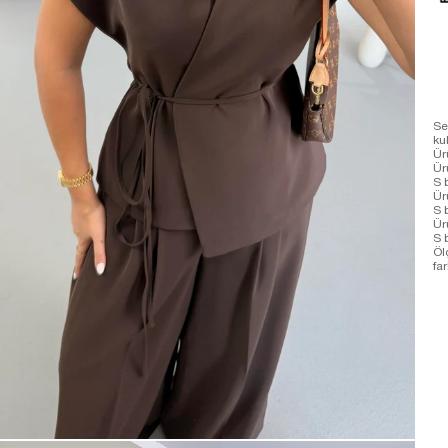
Se
ku
Ür
Ür
S 
Ür
S 
Ür
S 
Öl
far