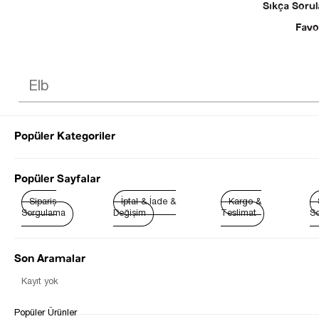
Sıkça Sorul
Favo
Popüler Kategoriler
© 2025 SEZGİ 
Popüler Sayfalar
Sipariş
İptal & İade &
Kargo &
Sorgulama
Değişim
Teslimat
So
Son Aramalar
Kayıt yok
Popüler Ürünler