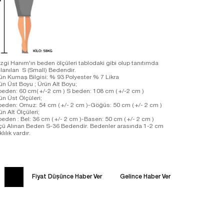
zgi Hanım'ın beden ölçüleri tablodaki gibi olup tanıtımda
llanılan S (Small) Bedendir.
ün Kumaş Bilgisi: % 93 Polyester % 7 Likra
ün Üst Boyu ; Ürün Alt Boyu;
beden: 60 cm( +/-2 cm ) S beden: 108 cm ( +/-2 cm )
ün Üst Ölçüleri;
beden: Omuz: 54 cm ( +/- 2 cm )-Göğüs: 50 cm ( +/- 2 cm )
ün Alt Ölçüleri;
beden : Bel: 36 cm ( +/- 2 cm )-Basen: 50 cm ( +/- 2 cm )
çü Alınan Beden S-36 Bedendir. Bedenler arasında 1-2 cm
klılık vardır.
Fiyat Düşünce Haber Ver
Gelince Haber Ver