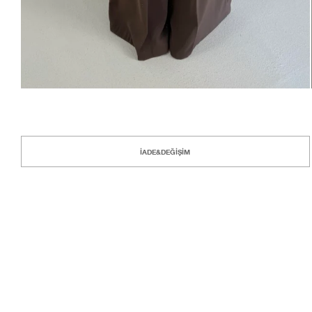
İADE&DEĞİŞİM