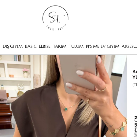
M
DIŞ GİYİM
BASIC
ELBİSE
TAKIM
TULUM
PJ'S ME EV GİYİM
AKSESU
K
Y
(T