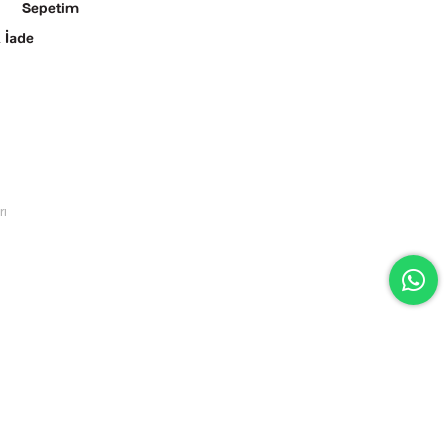
Sepetim
 İade
rı