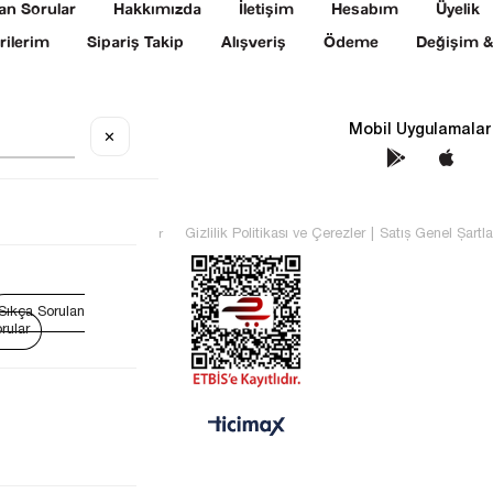
an Sorular
Hakkımızda
İletişim
Hesabım
Üyelik
rilerim
Sipariş Takip
Alışveriş
Ödeme
Değişim &
Sosyal Medya
Mobil Uygulamalar
✕
TEKİN Tüm hakları saklıdır
Gizlilik Politikası ve Çerezler
|
Satış Genel Şartla
Sıkça Sorulan
rular