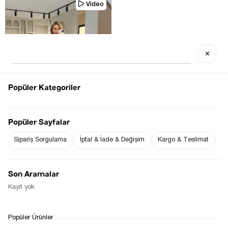
Video
✕
Tükenmek Üzere
Popüler Kategoriler
Popüler Sayfalar
Sipariş Sorgulama
İptal & İade & Değişim
Kargo & Teslimat
Sı
İSPANYOL PAÇA LIKRALI SIYAH FIT 
PANTOLON
$51.52
Son Aramalar
Kayıt yok
1
Popüler Ürünler