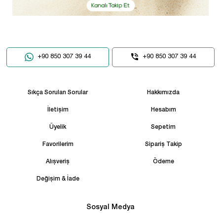
+90 850 307 39 44
+90 850 307 39 44
Sıkça Sorulan Sorular
Hakkımızda
İletişim
Hesabım
Üyelik
Sepetim
Favorilerim
Sipariş Takip
Alışveriş
Ödeme
Değişim & İade
Sosyal Medya