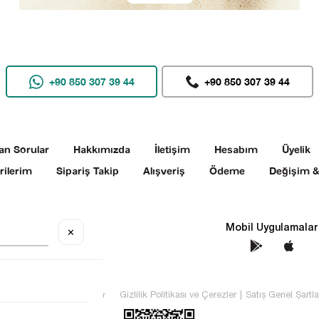
+90 850 307 39 44
+90 850 307 39 44
an Sorular
Hakkımızda
İletişim
Hesabım
Üyelik
rilerim
Sipariş Takip
Alışveriş
Ödeme
Değişim &
Sosyal Medya
Mobil Uygulamalar
✕
TEKİN Tüm hakları saklıdır
Gizlilik Politikası ve Çerezler
|
Satış Genel Şartla