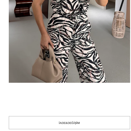
İADE&DEĞİŞİM