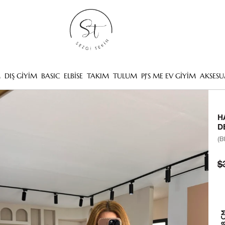
M
DIŞ GİYİM
BASIC
ELBİSE
TAKIM
TULUM
PJ'S ME EV GİYİM
AKSESU
H
D
(B
$