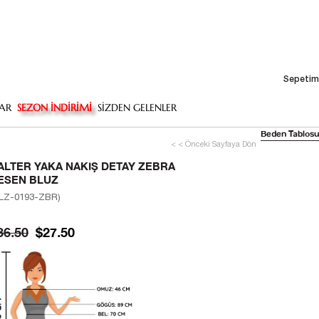
Sepetim
AR
SEZON İNDİRİMİ
SİZDEN GELENLER
Beden Tablosu
< < Önceki Sayfaya Dön
ALTER YAKA NAKIŞ DETAY ZEBRA
ESEN BLUZ
LZ-0193-ZBR)
36.50
$27.50