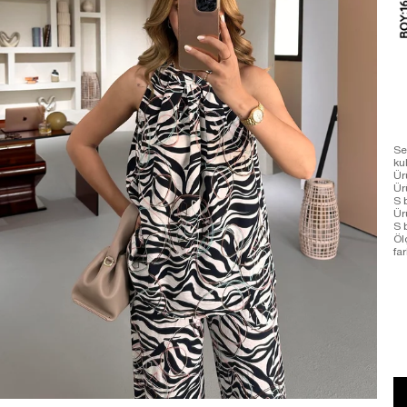
Se
ku
Ür
Ü
S 
Ür
S 
Öl
far