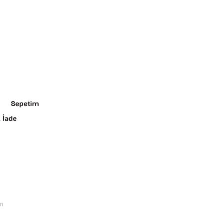
Sepetim
 İade
rı