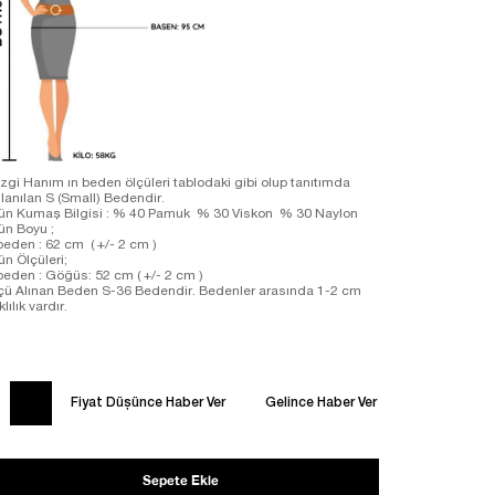
zgi Hanım ın beden ölçüleri tablodaki gibi olup tanıtımda
llanılan S (Small) Bedendir.
ün Kumaş Bilgisi : % 40 Pamuk % 30 Viskon % 30 Naylon
rün Boyu ;
beden : 62 cm ( +/- 2 cm )
ün Ölçüleri;
beden : Göğüs: 52 cm ( +/- 2 cm )
çü Alınan Beden S-36 Bedendir. Bedenler arasında 1-2 cm
klılık vardır.
Fiyat Düşünce Haber Ver
Gelince Haber Ver