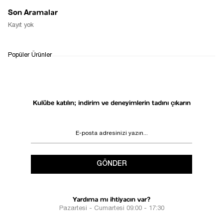
Son Aramalar
Kayıt yok
WHATSAPP
TESLİMAT
İADE&DEĞİŞİM
Popüler Ürünler
DESTEK
SÜRECİ
Kulübe katılın; indirim ve deneyimlerin tadını çıkarın
GÖNDER
Yardıma mı ihtiyacın var?
Pazartesi - Cumartesi 09:00 - 17:30