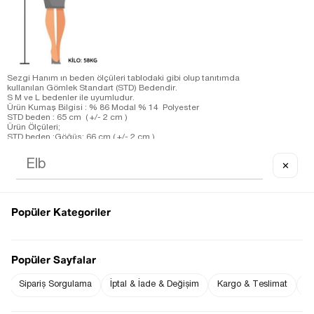
Sezgi Hanım ın beden ölçüleri tablodaki gibi olup tanıtımda
kullanılan Gömlek Standart (STD) Bedendir.
S M ve L bedenler ile uyumludur.
Ürün Kumaş Bilgisi : % 86 Modal % 14 Polyester
STD beden : 65 cm ( +/- 2 cm )
Ürün Ölçüleri;
STD beden :Göğüs: 66 cm ( +/- 2 cm )
Sezgi Hanım ın beden ölçüleri tablodaki gibi olup tanıtımda
kullanılan Pantolon S (Small) Bedendir.
✕
Ürün Boyu ;
S beden : 92 cm ( +/- 2 cm )
Ürün Ölçüleri;
S beden :Bel: 28 cm ( +/- 2 cm )-Basen: 60 cm ( +/- 2 cm )
Ölçü Alınan Beden S-36 Bedendir. Bedenler arasında 1-2 cm
Popüler Kategoriler
farklılık vardır.
Fiyat Düşünce
Gelince Haber Ver
Haber Ver
Popüler Sayfalar
Sipariş Sorgulama
İptal & İade & Değişim
Kargo & Teslimat
Sı
Stoğa Gelince Haber Ver