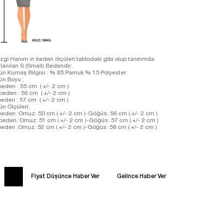
zgi Hanım ın beden ölçüleri tablodaki gibi olup tanıtımda
llanılan S (Small) Bedendir.
ün Kumaş Bilgisi : % 85 Pamuk % 15 Polyester
rün Boyu ;
beden : 55 cm ( +/- 2 cm )
beden : 56 cm ( +/- 2 cm )
beden : 57 cm ( +/- 2 cm )
ün Ölçüleri;
beden :Omuz: 50 cm ( +/- 2 cm )-Göğüs: 56 cm ( +/- 2 cm )
beden :Omuz: 51 cm ( +/- 2 cm )-Göğüs: 57 cm ( +/- 2 cm )
beden :Omuz: 52 cm ( +/- 2 cm )-Göğüs: 58 cm ( +/- 2 cm )
Fiyat Düşünce Haber Ver
Gelince Haber Ver