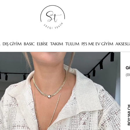
M
DIŞ GİYİM
BASIC
ELBİSE
TAKIM
TULUM
PJ'S ME EV GİYİM
AKSESU
G
(B