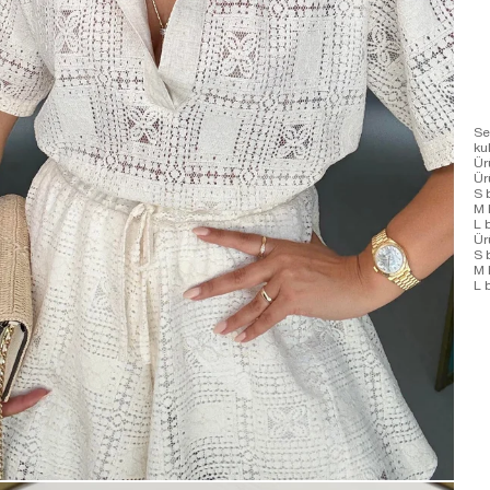
Se
ku
Ür
Ü
S 
M 
L 
Ür
S 
M 
L 