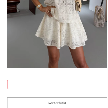
İADE&DEĞİŞİM