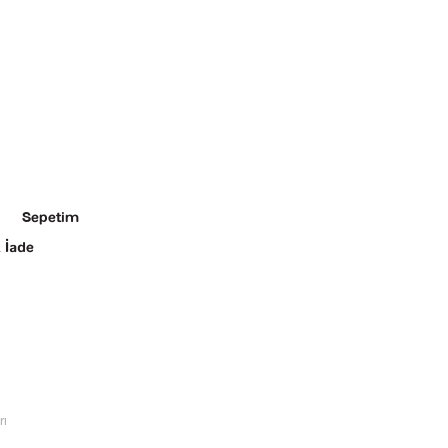
Sepetim
 İade
rı