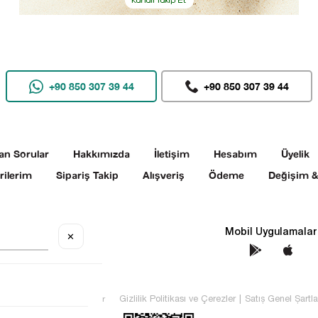
+90 850 307 39 44
+90 850 307 39 44
an Sorular
Hakkımızda
İletişim
Hesabım
Üyelik
rilerim
Sipariş Takip
Alışveriş
Ödeme
Değişim &
Sosyal Medya
Mobil Uygulamalar
✕
TEKİN Tüm hakları saklıdır
Gizlilik Politikası ve Çerezler
|
Satış Genel Şartla